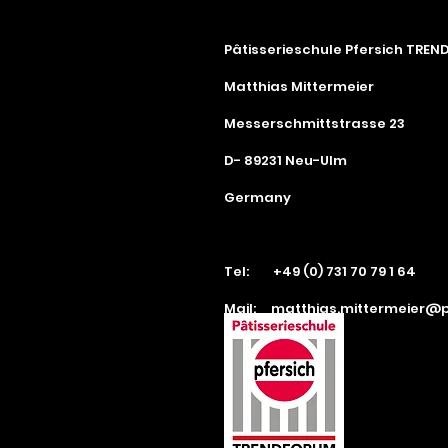
Pâtisserieschule Pfersich TRE
Matthias Mittermeier
Messerschmittstrasse 23
D- 89231 Neu-Ulm
Germany
Tel: +49 (0) 731 70 79 1 64
Mail:
matthias.mittermeier@p