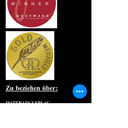
Zu beziehen über:
MATTHAES VERLAG
Buch-Service
Silberburgstrasse 122
D- 70176 Stuttgart